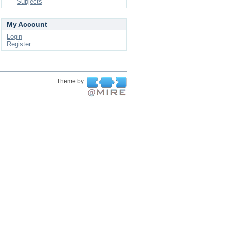
Subjects
My Account
Login
Register
Theme by