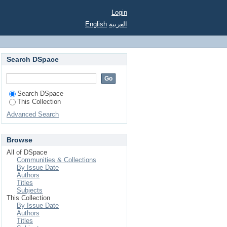
Login
English
العربية
Search DSpace
Search DSpace
This Collection
Advanced Search
Browse
All of DSpace
Communities & Collections
By Issue Date
Authors
Titles
Subjects
This Collection
By Issue Date
Authors
Titles