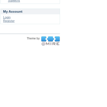
Subjects
My Account
Login
Register
Theme by