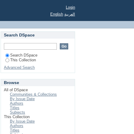
Login
English
العربية
Search DSpace
Search DSpace
This Collection
Advanced Search
Browse
All of DSpace
Communities & Collections
By Issue Date
Authors
Titles
Subjects
This Collection
By Issue Date
Authors
Titles