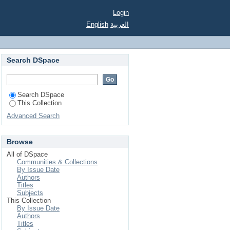
Login
English
العربية
Search DSpace
Search DSpace
This Collection
Advanced Search
Browse
All of DSpace
Communities & Collections
By Issue Date
Authors
Titles
Subjects
This Collection
By Issue Date
Authors
Titles