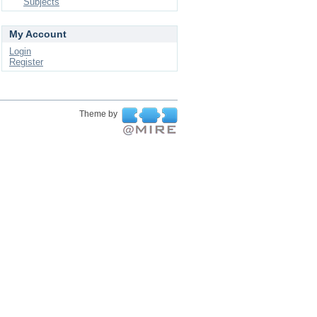
Subjects
My Account
Login
Register
Theme by