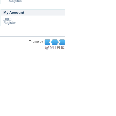
Subjects
My Account
Login
Register
Theme by