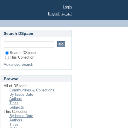
أخطاء يجب أن تصحح في ت
Login
English
العربية
Search DSpace
Search DSpace
This Collection
Advanced Search
Browse
All of DSpace
Communities & Collections
By Issue Date
Authors
Titles
Subjects
This Collection
By Issue Date
Authors
Titles