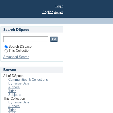
Login
English
العربية
Search DSpace
Search DSpace
This Collection
Advanced Search
Browse
All of DSpace
Communities & Collections
By Issue Date
Authors
Titles
Subjects
This Collection
By Issue Date
Authors
Titles