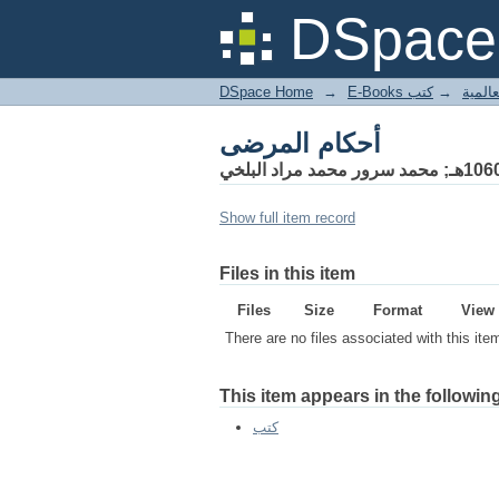
أحكام المرضى
DSpace 
DSpace Home
→
كتب
→
E-Books
أحكام المرضى
Show full item record
Files in this item
Files
Size
Format
View
There are no files associated with this ite
This item appears in the following
كتب