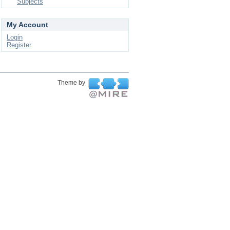
Subjects
My Account
Login
Register
Theme by