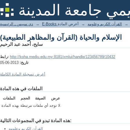
الإسلام والحياة (القرآن والمظاهر الطبيعية)
يمي جامعة المدينة
→
القرآن الكريم وعلومه
→
أعرض المادة
→
دي سبيس ـ الرئيسية
الإسلام والحياة (القرآن والمظاهر الطبيعية)
سايح، أحمد عبد الرحيم
http://koha.mediu.edu.my:8181/xmlui/handle/123456789/10432
رابط:
تاريخ:
2013-06-05
أعرض تسجيلة المادة الكاملة
الملفات في هذه المادة
عرض
الصيغة
الحجم
الملفات
لا توجد أي ملفات مرتبطة بهذه المادة.
هذه المادة تبدو في المجموعات التالية:
القرآن الكريم وعلومه