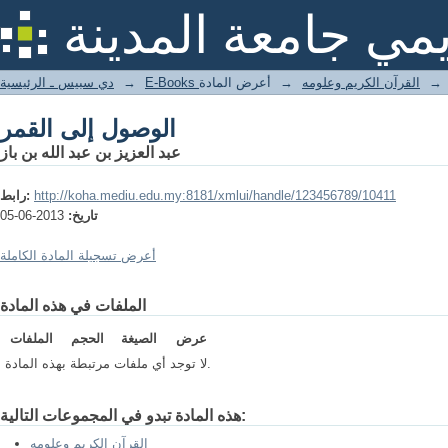
الوصول إلى القمر
يمي جامعة المدينة
→
القرآن الكريم وعلومه
→
أعرض المادة
→
دي سبيس ـ الرئيسية
الوصول إلى القمر
عبد العزيز بن عبد الله بن باز
http://koha.mediu.edu.my:8181/xmlui/handle/123456789/10411
رابط:
تاريخ:
2013-06-05
أعرض تسجيلة المادة الكاملة
الملفات في هذه المادة
عرض
الصيغة
الحجم
الملفات
لا توجد أي ملفات مرتبطة بهذه المادة.
هذه المادة تبدو في المجموعات التالية:
القرآن الكريم وعلومه