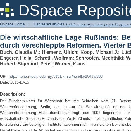
Die wirtschaftliche Lage Rußlands: 
DSpace Reposit
Reformen. Vierter Bericht
DSpace Home
→
Harvested articles ستوردة من مؤسسات وجامعات عالمية
Die wirtschaftliche Lage Rußlands: Be
durch verschleppte Reformen. Vierter B
Buch, Claudia M.; Hiemenz, Ulrich; Koop, Michael J.; Lück
Engerer, Hella; Schrettl, Wolfram; Schrooten, Mechthild; W
Hubert; Sigmund, Peter; Werner, Klaus
URI:
http://koha.mediu.edu.my:8181/xmlui/handle/10419/803
Date:
2013-10-16
Description:
Der Bundesminister für Wirtschaft hat mit Schreiben vom 21. Dezem
Wirtschaftsforschung, Berlin, das Institut für Weltwirtschaft an der U
Wirtschaftsforschung Halle damit beauftragt, das 1992 begonnene For
wirtschaftliche Situation Rußlands und Weißrußlands — wirtschaftliches Pot
fortzuführen. Die beteiligten Institute haben nunmehr ihren vierten Bericht übe
Der aktuelle Stand der Wirtschaftsentwicklung und der Reformpolitik wird im e