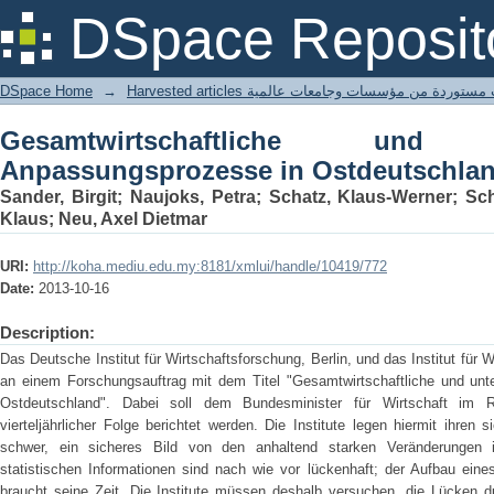
Gesamtwirtschaftliche und unte
DSpace Reposit
Ostdeutschland: Siebter Bericht
DSpace Home
→
Harvested articles ستوردة من مؤسسات وجامعات عالمية
Gesamtwirtschaftliche und u
Anpassungsprozesse in Ostdeutschland
Sander, Birgit; Naujoks, Petra; Schatz, Klaus-Werner; Sch
Klaus; Neu, Axel Dietmar
URI:
http://koha.mediu.edu.my:8181/xmlui/handle/10419/772
Date:
2013-10-16
Description:
Das Deutsche Institut für Wirtschaftsforschung, Berlin, und das Institut für 
an einem Forschungsauftrag mit dem Titel "Gesamtwirtschaftliche und un
Ostdeutschland". Dabei soll dem Bundesminister für Wirtschaft im 
vierteljährlicher Folge berichtet werden. Die Institute legen hiermit ihren
schwer, ein sicheres Bild von den anhaltend starken Veränderungen 
statistischen Informationen sind nach wie vor lückenhaft; der Aufbau eine
braucht seine Zeit. Die Institute müssen deshalb versuchen, die Lücken 