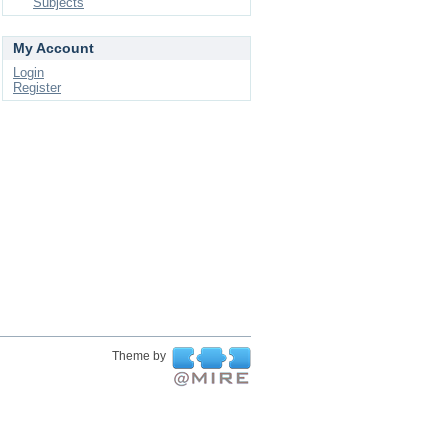
Subjects
My Account
Login
Register
Theme by