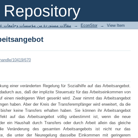
beitsangebot
Repository
ted articles مقالات مستوردة من مؤسسات وجامعات عالمية
→
EconStor
→
View Item
beitsangebot
/handle/10419/670
kung einer veränderten Regelung für Sozialhilfe auf das Arbeitsangebot.
 dadurch aus, daß der implizite Steuersatz für das Arbeitseinkommen von
f einen niedrigeren Wert gesenkt wird. Zwar nimmt das Arbeitsangebot
angen haben. Aber der Kreis der Transferempfänger wird erweitert, da die
 bisher keine Transfers erhalten haben. Sie können ihr Arbeitsangebot
ekt auf das Arbeitsangebot völlig unbestimmt ist, wenn die neue
der ein Haushalt durch Transfers oder durch Arbeit allein das gleiche
die Veränderung des gesamten Arbeitsangebots ist nicht nur das
lte, die unter der Neuregelung dasselbe Einkommen mit geringerem