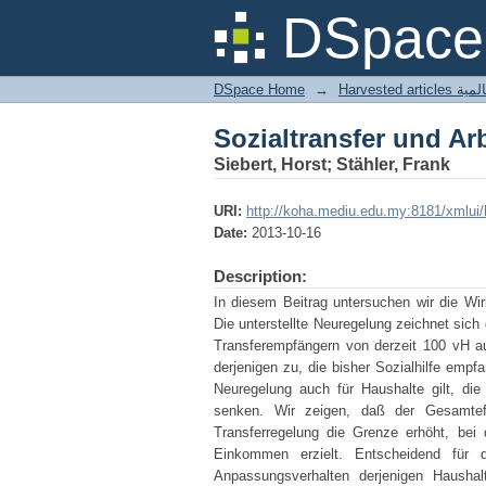
Sozialtransfer und Ar
DSpace 
DSpace Home
→
Harves
Sozialtransfer und Ar
Siebert, Horst; Stähler, Frank
URI:
http://koha.mediu.edu.my:8181/xmlui
Date:
2013-10-16
Description:
In diesem Beitrag untersuchen wir die Wir
Die unterstellte Neuregelung zeichnet sich
Transferempfängern von derzeit 100 vH au
derjenigen zu, die bisher Sozialhilfe empf
Neuregelung auch für Haushalte gilt, die
senken. Wir zeigen, daß der Gesamteff
Transferregelung die Grenze erhöht, bei 
Einkommen erzielt. Entscheidend für 
Anpassungsverhalten derjenigen Hausha