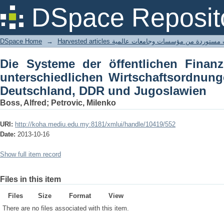
Die Systeme der öffentlichen Fina
DSpace Reposit
Wirtschaftsordnungen: Bundesrepubli
DSpace Home
→
Harvested articles ستوردة من مؤسسات وجامعات عالمية
Die Systeme der öffentlichen Finan
unterschiedlichen Wirtschaftsordnun
Deutschland, DDR und Jugoslawien
Boss, Alfred; Petrovic, Milenko
URI:
http://koha.mediu.edu.my:8181/xmlui/handle/10419/552
Date:
2013-10-16
Show full item record
Files in this item
Files
Size
Format
View
There are no files associated with this item.