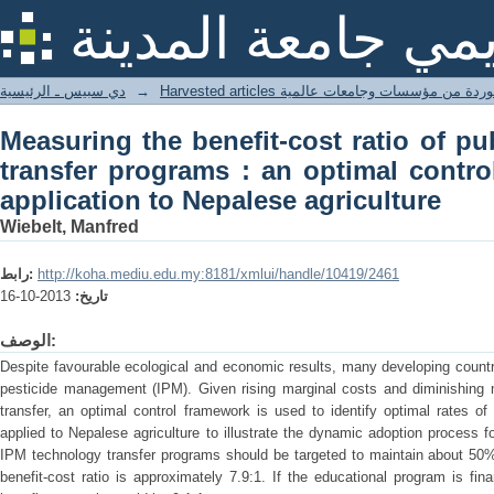
Measuring the benefit-cost ratio of p
يمي جامعة المدينة
optimal control framework and an appli
دي سبيس ـ الرئيسية
→
Harvested articles من مؤسسات وجامعات عالمية
Measuring the benefit-cost ratio of p
transfer programs : an optimal contr
application to Nepalese agriculture
Wiebelt, Manfred
رابط:
http://koha.mediu.edu.my:8181/xmlui/handle/10419/2461
2013-10-16
تاريخ:
الوصف:
Despite favourable ecological and economic results, many developing countr
pesticide management (IPM). Given rising marginal costs and diminishing 
transfer, an optimal control framework is used to identify optimal rates o
applied to Nepalese agriculture to illustrate the dynamic adoption process f
IPM technology transfer programs should be targeted to maintain about 50% 
benefit-cost ratio is approximately 7.9:1. If the educational program is f