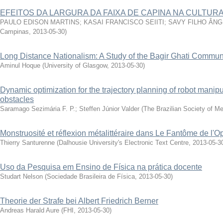
EFEITOS DA LARGURA DA FAIXA DE CAPINA NA CULTUR
PAULO EDISON MARTINS; KASAI FRANCISCO SEIITI; SAVY FILHO ÂN
Campinas
,
2013-05-30
)
Long Distance Nationalism: A Study of the Bagir Ghati Communi
Aminul Hoque
(
University of Glasgow
,
2013-05-30
)
Dynamic optimization for the trajectory planning of robot manipu
obstacles
Saramago Sezimária F. P.; Steffen Júnior Valder
(
The Brazilian Society of M
Monstruosité et réflexion métalittéraire dans Le Fantôme de l'
Thierry Santurenne
(
Dalhousie University's Electronic Text Centre
,
2013-05-3
Uso da Pesquisa em Ensino de Física na prática docente
Studart Nelson
(
Sociedade Brasileira de Física
,
2013-05-30
)
Theorie der Strafe bei Albert Friedrich Berner
Andreas Harald Aure
(
FHI
,
2013-05-30
)