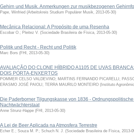
Gehirn und Musik. Anmerkungen zur musikbezogenen Gehirnf
Pape, Winfried
(
Arbeitskreis Studium Populärer Musik
,
2013-05-30
)
Mecânica Relacional: A Propósito de uma Resenha
Escobar O.; Pleitez V.
(
Sociedade Brasileira de Física
,
2013-05-30
)
Politik und Recht - Recht und Politik
Marc Bors
(
FHI
,
2013-05-30
)
AVALIAÇÃO DO CLONE HÍBRIDO A1105 DE UVAS BRANC
DOIS PORTA-ENXERTOS
POMMER CELSO VALDEVINO; MARTINS FERNANDO PICARELLI; PASSOS
ERASMO JOSÉ PAIOLI; TERRA MAURILO MONTEIRO
(
Instituto Agronôm
Die Paderborner Tilgungskasse von 1836 - Ordnungspolitische
Nachtwächterstaat
Anne Strunz-Happe
(
FHI
,
2013-05-30
)
A Lei de Beer Aplicada na Atmosfera Terrestre
Echer E.; Souza M. P.; Schuch N. J.
(
Sociedade Brasileira de Física
,
2013-0