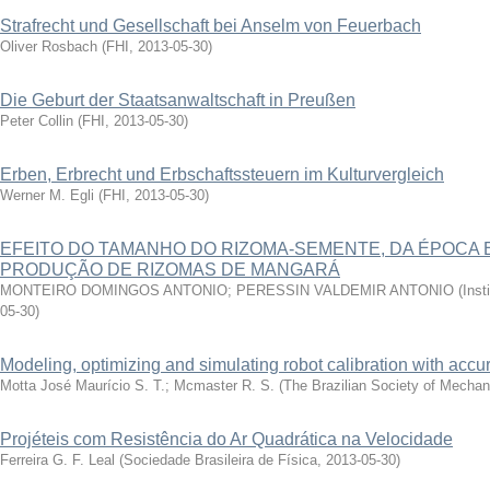
Strafrecht und Gesellschaft bei Anselm von Feuerbach
Oliver Rosbach
(
FHI
,
2013-05-30
)
Die Geburt der Staatsanwaltschaft in Preußen
Peter Collin
(
FHI
,
2013-05-30
)
Erben, Erbrecht und Erbschaftssteuern im Kulturvergleich
Werner M. Egli
(
FHI
,
2013-05-30
)
EFEITO DO TAMANHO DO RIZOMA-SEMENTE, DA ÉPOCA E
PRODUÇÃO DE RIZOMAS DE MANGARÁ
MONTEIRO DOMINGOS ANTONIO; PERESSIN VALDEMIR ANTONIO
(
Inst
05-30
)
Modeling, optimizing and simulating robot calibration with acc
Motta José Maurício S. T.; Mcmaster R. S.
(
The Brazilian Society of Mechan
Projéteis com Resistência do Ar Quadrática na Velocidade
Ferreira G. F. Leal
(
Sociedade Brasileira de Física
,
2013-05-30
)