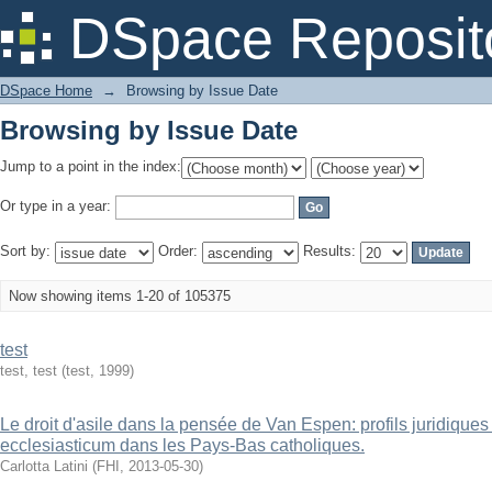
Browsing by Issue Date
DSpace Reposit
DSpace Home
→
Browsing by Issue Date
Browsing by Issue Date
Jump to a point in the index:
Or type in a year:
Sort by:
Order:
Results:
Now showing items 1-20 of 105375
test
test, test
(
test
,
1999
)
Le droit d'asile dans la pensée de Van Espen: profils juridiques
ecclesiasticum dans les Pays-Bas catholiques.
Carlotta Latini
(
FHI
,
2013-05-30
)